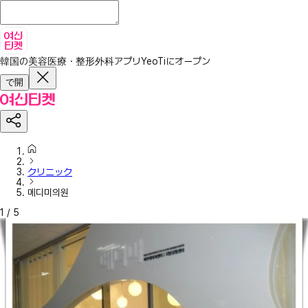
韓国の美容医療・整形外科アプリ
YeoTiにオープン
で開
クリニック
메디미의원
1
/
5