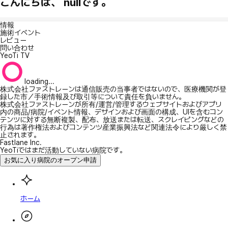
こんにちは、 nullです。
情報
施術イベント
レビュー
問い合わせ
YeoTi TV
loading...
株式会社ファストレーンは通信販売の当事者ではないので、医療機関が登
録した市／手術情報及び取引等について責任を負いません。
株式会社ファストレーンが所有/運営/管理するウェブサイトおよびアプリ
内の商品/病院/イベント情報、デザインおよび画面の構成、UIを含むコン
テンツに対する無断複製、配布、放送または転送、スクレイピングなどの
行為は著作権法およびコンテンツ産業振興法など関連法令により厳しく禁
止されます。
Fastlane Inc.
YeoTiではまだ活動していない病院です。
お気に入り病院のオープン申請
ホーム