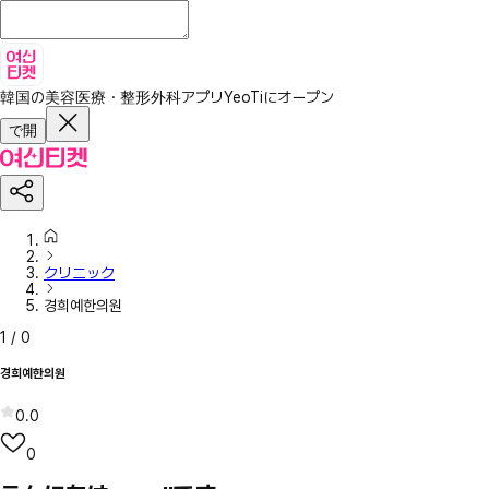
韓国の美容医療・整形外科アプリ
YeoTiにオープン
で開
クリニック
경희예한의원
1
/
0
경희예한의원
0.0
0