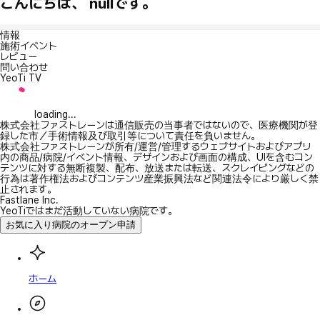
こんにちは、 nullです。
情報
施術イベント
レビュー
問い合わせ
YeoTi TV
loading...
株式会社ファストレーンは通信販売の当事者ではないので、医療機関が登
録した市／手術情報及び取引等について責任を負いません。
株式会社ファストレーンが所有/運営/管理するウェブサイトおよびアプリ
内の商品/病院/イベント情報、デザインおよび画面の構成、UIを含むコン
テンツに対する無断複製、配布、放送または転送、スクレイピングなどの
行為は著作権法およびコンテンツ産業振興法など関連法令により厳しく禁
止されます。
Fastlane Inc.
YeoTiではまだ活動していない病院です。
お気に入り病院のオープン申請
ホーム