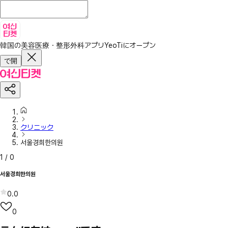
韓国の美容医療・整形外科アプリ
YeoTiにオープン
で開
クリニック
서울경희한의원
1
/
0
서울경희한의원
0.0
0