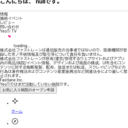
こんにちは、 nullです。
情報
施術イベント
レビュー
問い合わせ
YeoTi TV
loading...
株式会社ファストレーンは通信販売の当事者ではないので、医療機関が登
録した市／手術情報及び取引等について責任を負いません。
株式会社ファストレーンが所有/運営/管理するウェブサイトおよびアプリ
内の商品/病院/イベント情報、デザインおよび画面の構成、UIを含むコン
テンツに対する無断複製、配布、放送または転送、スクレイピングなどの
行為は著作権法およびコンテンツ産業振興法など関連法令により厳しく禁
止されます。
Fastlane Inc.
YeoTiではまだ活動していない病院です。
お気に入り病院のオープン申請
ホーム