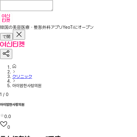
韓国の美容医療・整形外科アプリ
YeoTiにオープン
で開
クリニック
아이맘한사랑의원
1
/
0
아이맘한사랑의원
0.0
0