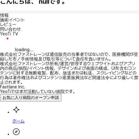
こんにちは、 nullです。
情報
施術イベント
レビュー
問い合わせ
YeoTi TV
loading...
株式会社ファストレーンは通信販売の当事者ではないので、医療機関が登
録した市／手術情報及び取引等について責任を負いません。
株式会社ファストレーンが所有/運営/管理するウェブサイトおよびアプリ
内の商品/病院/イベント情報、デザインおよび画面の構成、UIを含むコン
テンツに対する無断複製、配布、放送または転送、スクレイピングなどの
行為は著作権法およびコンテンツ産業振興法など関連法令により厳しく禁
止されます。
Fastlane Inc.
YeoTiではまだ活動していない病院です。
お気に入り病院のオープン申請
ホーム