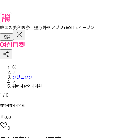
韓国の美容医療・整形外科アプリ
YeoTiにオープン
で開
クリニック
평택사랑외과의원
1
/
0
평택사랑외과의원
0.0
0