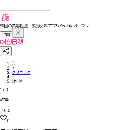
韓国の美容医療・整形外科アプリ
YeoTiにオープン
で開
クリニック
참의원
1
/
0
참의원
0.0
0