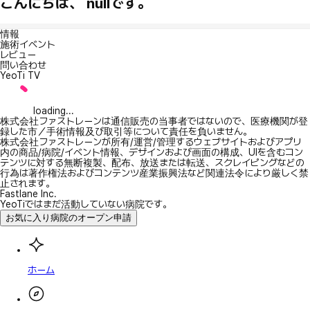
こんにちは、 nullです。
情報
施術イベント
レビュー
問い合わせ
YeoTi TV
loading...
株式会社ファストレーンは通信販売の当事者ではないので、医療機関が登
録した市／手術情報及び取引等について責任を負いません。
株式会社ファストレーンが所有/運営/管理するウェブサイトおよびアプリ
内の商品/病院/イベント情報、デザインおよび画面の構成、UIを含むコン
テンツに対する無断複製、配布、放送または転送、スクレイピングなどの
行為は著作権法およびコンテンツ産業振興法など関連法令により厳しく禁
止されます。
Fastlane Inc.
YeoTiではまだ活動していない病院です。
お気に入り病院のオープン申請
ホーム