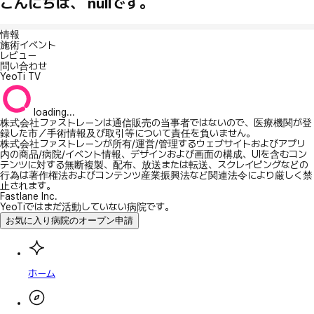
こんにちは、 nullです。
情報
施術イベント
レビュー
問い合わせ
YeoTi TV
loading...
株式会社ファストレーンは通信販売の当事者ではないので、医療機関が登
録した市／手術情報及び取引等について責任を負いません。
株式会社ファストレーンが所有/運営/管理するウェブサイトおよびアプリ
内の商品/病院/イベント情報、デザインおよび画面の構成、UIを含むコン
テンツに対する無断複製、配布、放送または転送、スクレイピングなどの
行為は著作権法およびコンテンツ産業振興法など関連法令により厳しく禁
止されます。
Fastlane Inc.
YeoTiではまだ活動していない病院です。
お気に入り病院のオープン申請
ホーム