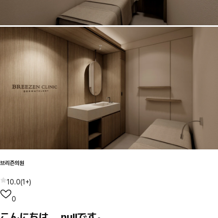
브리즌의원
10.0
(
1+
)
0
こんにちは、 nullです。