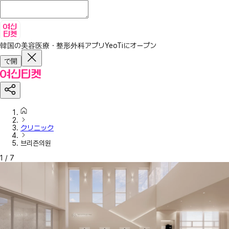
韓国の美容医療・整形外科アプリ
YeoTiにオープン
で開
クリニック
브리즌의원
1
/
7