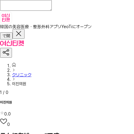
韓国の美容医療・整形外科アプリ
YeoTiにオープン
で開
クリニック
이진의원
1
/
0
이진의원
0.0
0