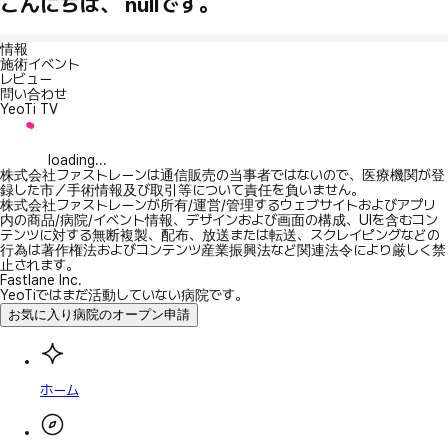
こんにちは、 nullです。
情報
施術イベント
レビュー
問い合わせ
YeoTi TV
loading...
株式会社ファストレーンは通信販売の当事者ではないので、医療機関が登
録した市／手術情報及び取引等について責任を負いません。
株式会社ファストレーンが所有/運営/管理するウェブサイトおよびアプリ
内の商品/病院/イベント情報、デザインおよび画面の構成、UIを含むコン
テンツに対する無断複製、配布、放送または転送、スクレイピングなどの
行為は著作権法およびコンテンツ産業振興法など関連法令により厳しく禁
止されます。
Fastlane Inc.
YeoTiではまだ活動していない病院です。
お気に入り病院のオープン申請
ホーム