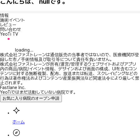
こんにちは、 nullです。
情報
施術イベント
レビュー
問い合わせ
YeoTi TV
loading...
株式会社ファストレーンは通信販売の当事者ではないので、医療機関が登
録した市／手術情報及び取引等について責任を負いません。
株式会社ファストレーンが所有/運営/管理するウェブサイトおよびアプリ
内の商品/病院/イベント情報、デザインおよび画面の構成、UIを含むコン
テンツに対する無断複製、配布、放送または転送、スクレイピングなどの
行為は著作権法およびコンテンツ産業振興法など関連法令により厳しく禁
止されます。
Fastlane Inc.
YeoTiではまだ活動していない病院です。
お気に入り病院のオープン申請
ホーム