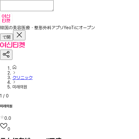
韓国の美容医療・整形外科アプリ
YeoTiにオープン
で開
クリニック
미래의원
1
/
0
미래의원
0.0
0