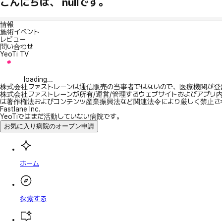
こんにちは、 nullです。
情報
施術イベント
レビュー
問い合わせ
YeoTi TV
loading...
株式会社ファストレーンは通信販売の当事者ではないので、医療機関が登
株式会社ファストレーンが所有/運営/管理するウェブサイトおよびアプリ
は著作権法およびコンテンツ産業振興法など関連法令により厳しく禁止さ
Fastlane Inc.
YeoTiではまだ活動していない病院です。
お気に入り病院のオープン申請
ホーム
探索する