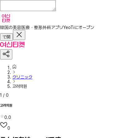
韓国の美容医療・整形外科アプリ
YeoTiにオープン
で開
クリニック
고려의원
1
/
0
고려의원
0.0
0