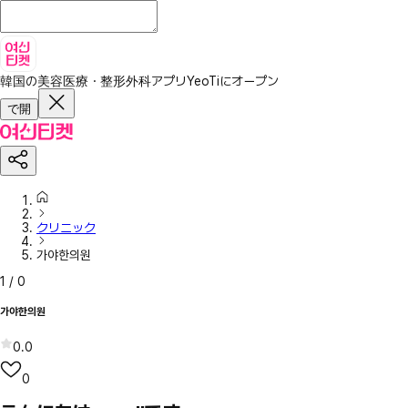
韓国の美容医療・整形外科アプリ
YeoTiにオープン
で開
クリニック
가야한의원
1
/
0
가야한의원
0.0
0