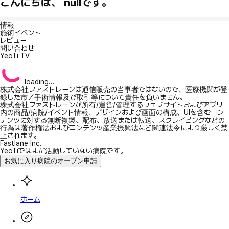
こんにちは、 nullです。
情報
施術イベント
レビュー
問い合わせ
YeoTi TV
loading...
株式会社ファストレーンは通信販売の当事者ではないので、医療機関が登
録した市／手術情報及び取引等について責任を負いません。
株式会社ファストレーンが所有/運営/管理するウェブサイトおよびアプリ
内の商品/病院/イベント情報、デザインおよび画面の構成、UIを含むコン
テンツに対する無断複製、配布、放送または転送、スクレイピングなどの
行為は著作権法およびコンテンツ産業振興法など関連法令により厳しく禁
止されます。
Fastlane Inc.
YeoTiではまだ活動していない病院です。
お気に入り病院のオープン申請
ホーム