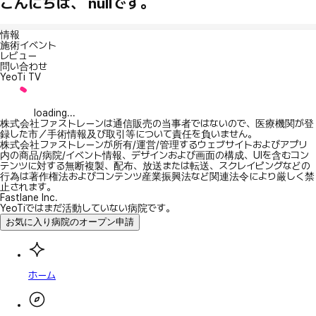
こんにちは、 nullです。
情報
施術イベント
レビュー
問い合わせ
YeoTi TV
loading...
株式会社ファストレーンは通信販売の当事者ではないので、医療機関が登
録した市／手術情報及び取引等について責任を負いません。
株式会社ファストレーンが所有/運営/管理するウェブサイトおよびアプリ
内の商品/病院/イベント情報、デザインおよび画面の構成、UIを含むコン
テンツに対する無断複製、配布、放送または転送、スクレイピングなどの
行為は著作権法およびコンテンツ産業振興法など関連法令により厳しく禁
止されます。
Fastlane Inc.
YeoTiではまだ活動していない病院です。
お気に入り病院のオープン申請
ホーム