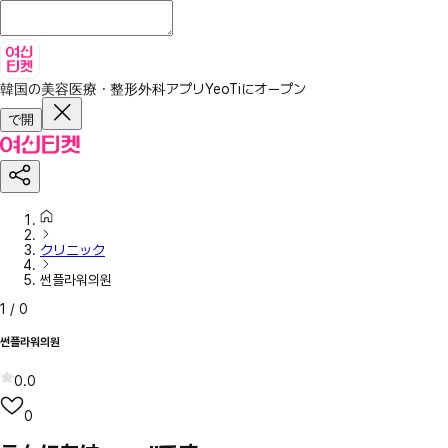
韓国の美容医療・整形外科アプリ
YeoTiにオープン
で開
クリニック
썬플라워의원
1
/
0
썬플라워의원
0.0
0