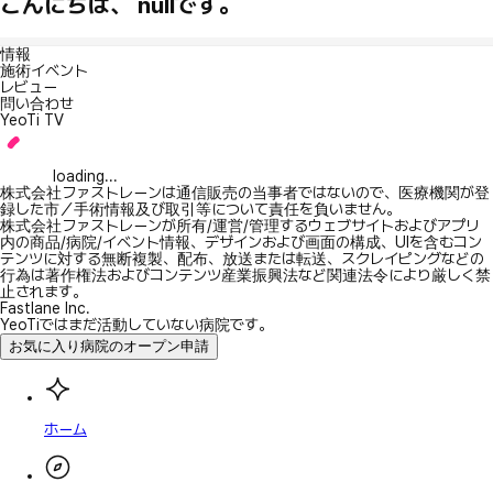
こんにちは、 nullです。
情報
施術イベント
レビュー
問い合わせ
YeoTi TV
loading...
株式会社ファストレーンは通信販売の当事者ではないので、医療機関が登
録した市／手術情報及び取引等について責任を負いません。
株式会社ファストレーンが所有/運営/管理するウェブサイトおよびアプリ
内の商品/病院/イベント情報、デザインおよび画面の構成、UIを含むコン
テンツに対する無断複製、配布、放送または転送、スクレイピングなどの
行為は著作権法およびコンテンツ産業振興法など関連法令により厳しく禁
止されます。
Fastlane Inc.
YeoTiではまだ活動していない病院です。
お気に入り病院のオープン申請
ホーム