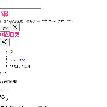
韓国の美容医療・整形外科アプリ
YeoTiにオープン
で開
クリニック
365데이한의원
1
/
0
365데이한의원
0.0
0