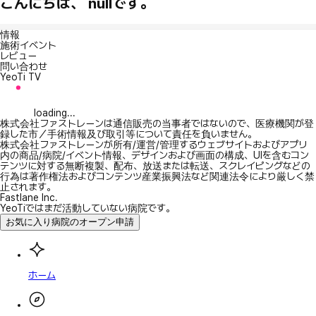
こんにちは、 nullです。
情報
施術イベント
レビュー
問い合わせ
YeoTi TV
loading...
株式会社ファストレーンは通信販売の当事者ではないので、医療機関が登
録した市／手術情報及び取引等について責任を負いません。
株式会社ファストレーンが所有/運営/管理するウェブサイトおよびアプリ
内の商品/病院/イベント情報、デザインおよび画面の構成、UIを含むコン
テンツに対する無断複製、配布、放送または転送、スクレイピングなどの
行為は著作権法およびコンテンツ産業振興法など関連法令により厳しく禁
止されます。
Fastlane Inc.
YeoTiではまだ活動していない病院です。
お気に入り病院のオープン申請
ホーム