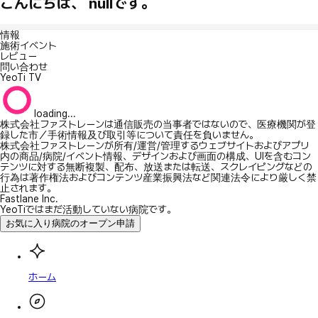
こんにちは、 nullです。
情報
施術イベント
レビュー
問い合わせ
YeoTi TV
loading...
株式会社ファストレーンは通信販売の当事者ではないので、医療機関が登
録した市／手術情報及び取引等について責任を負いません。
株式会社ファストレーンが所有/運営/管理するウェブサイトおよびアプリ
内の商品/病院/イベント情報、デザインおよび画面の構成、UIを含むコン
テンツに対する無断複製、配布、放送または転送、スクレイピングなどの
行為は著作権法およびコンテンツ産業振興法など関連法令により厳しく禁
止されます。
Fastlane Inc.
YeoTiではまだ活動していない病院です。
お気に入り病院のオープン申請
ホーム