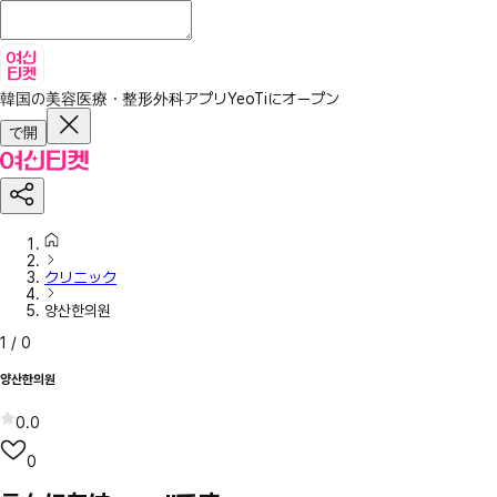
韓国の美容医療・整形外科アプリ
YeoTiにオープン
で開
クリニック
양산한의원
1
/
0
양산한의원
0.0
0