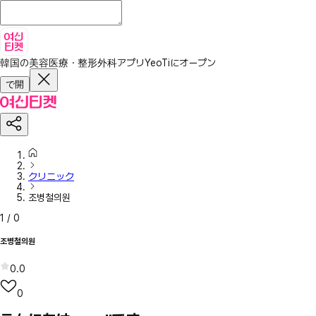
韓国の美容医療・整形外科アプリ
YeoTiにオープン
で開
クリニック
조병철의원
1
/
0
조병철의원
0.0
0