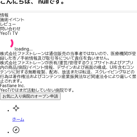
こんにちは、 nullです。
情報
施術イベント
レビュー
問い合わせ
YeoTi TV
loading...
株式会社ファストレーンは通信販売の当事者ではないので、医療機関が登
録した市／手術情報及び取引等について責任を負いません。
株式会社ファストレーンが所有/運営/管理するウェブサイトおよびアプリ
内の商品/病院/イベント情報、デザインおよび画面の構成、UIを含むコン
テンツに対する無断複製、配布、放送または転送、スクレイピングなどの
行為は著作権法およびコンテンツ産業振興法など関連法令により厳しく禁
止されます。
Fastlane Inc.
YeoTiではまだ活動していない病院です。
お気に入り病院のオープン申請
ホーム