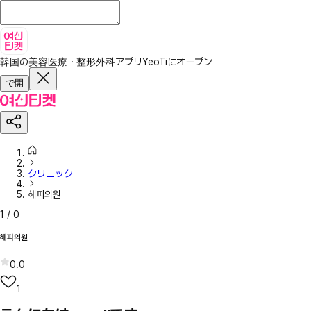
韓国の美容医療・整形外科アプリ
YeoTiにオープン
で開
クリニック
해피의원
1
/
0
해피의원
0.0
1