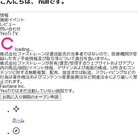
こんにちは、 nullです。
情報
施術イベント
レビュー
問い合わせ
YeoTi TV
loading...
株式会社ファストレーンは通信販売の当事者ではないので、医療機関が登
録した市／手術情報及び取引等について責任を負いません。
株式会社ファストレーンが所有/運営/管理するウェブサイトおよびアプリ
内の商品/病院/イベント情報、デザインおよび画面の構成、UIを含むコン
テンツに対する無断複製、配布、放送または転送、スクレイピングなどの
行為は著作権法およびコンテンツ産業振興法など関連法令により厳しく禁
止されます。
Fastlane Inc.
YeoTiではまだ活動していない病院です。
お気に入り病院のオープン申請
ホーム