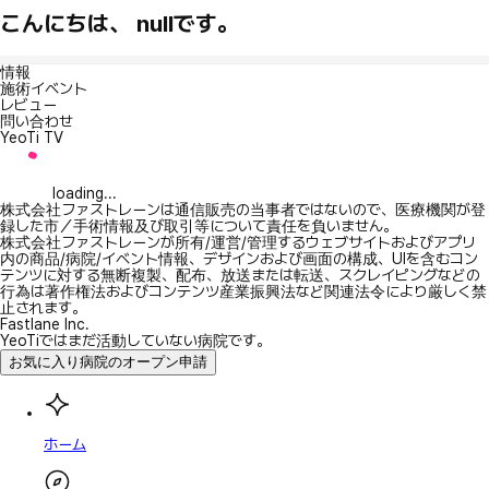
こんにちは、 nullです。
情報
施術イベント
レビュー
問い合わせ
YeoTi TV
loading...
株式会社ファストレーンは通信販売の当事者ではないので、医療機関が登
録した市／手術情報及び取引等について責任を負いません。
株式会社ファストレーンが所有/運営/管理するウェブサイトおよびアプリ
内の商品/病院/イベント情報、デザインおよび画面の構成、UIを含むコン
テンツに対する無断複製、配布、放送または転送、スクレイピングなどの
行為は著作権法およびコンテンツ産業振興法など関連法令により厳しく禁
止されます。
Fastlane Inc.
YeoTiではまだ活動していない病院です。
お気に入り病院のオープン申請
ホーム