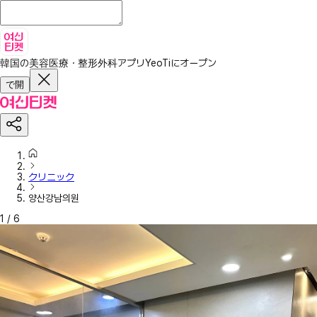
韓国の美容医療・整形外科アプリ
YeoTiにオープン
で開
クリニック
양산강남의원
1
/
6