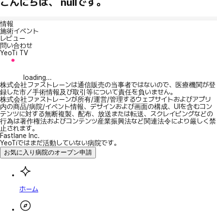
こんにちは、 nullです。
情報
施術イベント
レビュー
問い合わせ
YeoTi TV
loading...
株式会社ファストレーンは通信販売の当事者ではないので、医療機関が登
録した市／手術情報及び取引等について責任を負いません。
株式会社ファストレーンが所有/運営/管理するウェブサイトおよびアプリ
内の商品/病院/イベント情報、デザインおよび画面の構成、UIを含むコン
テンツに対する無断複製、配布、放送または転送、スクレイピングなどの
行為は著作権法およびコンテンツ産業振興法など関連法令により厳しく禁
止されます。
Fastlane Inc.
YeoTiではまだ活動していない病院です。
お気に入り病院のオープン申請
ホーム