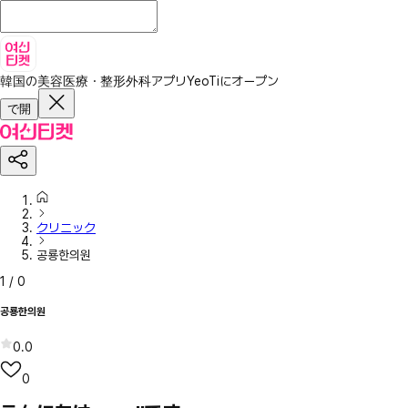
韓国の美容医療・整形外科アプリ
YeoTiにオープン
で開
クリニック
공룡한의원
1
/
0
공룡한의원
0.0
0