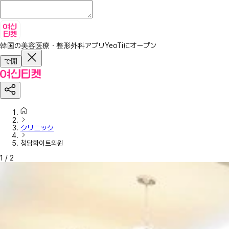
韓国の美容医療・整形外科アプリ
YeoTiにオープン
で開
クリニック
청담화이트의원
1
/
2