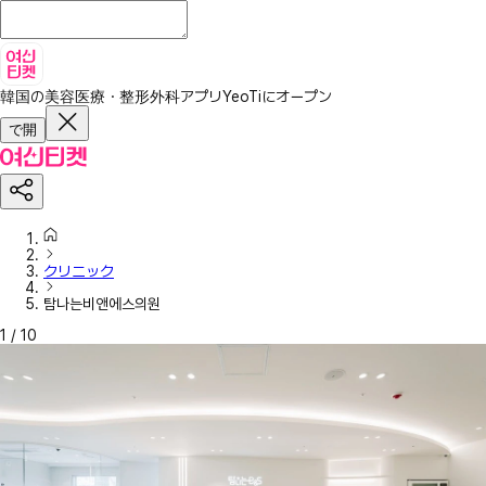
韓国の美容医療・整形外科アプリ
YeoTiにオープン
で開
クリニック
탐나는비앤에스의원
1
/
10