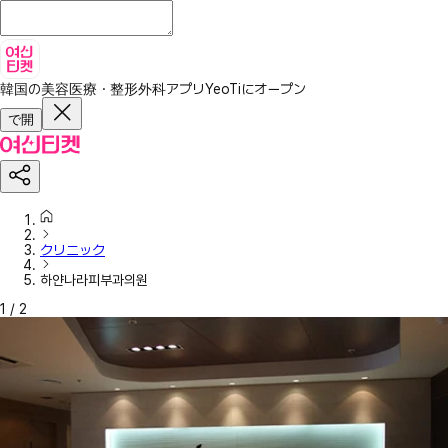
韓国の美容医療・整形外科アプリ
YeoTiにオープン
で開
クリニック
하얀나라피부과의원
1
/
2