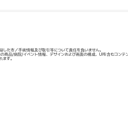
録した市／手術情報及び取引等について責任を負いません。
内の商品/病院/イベント情報、デザインおよび画面の構成、UIを含むコン
れます。