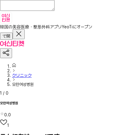
韓国の美容医療・整形外科アプリ
YeoTiにオープン
で開
クリニック
모란여성병원
1
/
0
모란여성병원
0.0
1