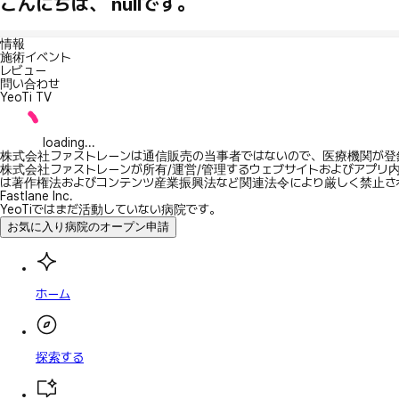
こんにちは、 nullです。
情報
施術イベント
レビュー
問い合わせ
YeoTi TV
loading...
株式会社ファストレーンは通信販売の当事者ではないので、医療機関が登
株式会社ファストレーンが所有/運営/管理するウェブサイトおよびアプリ
は著作権法およびコンテンツ産業振興法など関連法令により厳しく禁止さ
Fastlane Inc.
YeoTiではまだ活動していない病院です。
お気に入り病院のオープン申請
ホーム
探索する