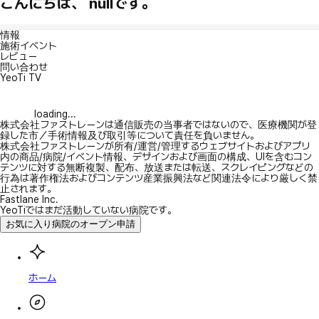
こんにちは、 nullです。
情報
施術イベント
レビュー
問い合わせ
YeoTi TV
loading...
株式会社ファストレーンは通信販売の当事者ではないので、医療機関が登
録した市／手術情報及び取引等について責任を負いません。
株式会社ファストレーンが所有/運営/管理するウェブサイトおよびアプリ
内の商品/病院/イベント情報、デザインおよび画面の構成、UIを含むコン
テンツに対する無断複製、配布、放送または転送、スクレイピングなどの
行為は著作権法およびコンテンツ産業振興法など関連法令により厳しく禁
止されます。
Fastlane Inc.
YeoTiではまだ活動していない病院です。
お気に入り病院のオープン申請
ホーム