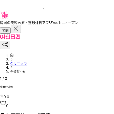
韓国の美容医療・整形外科アプリ
YeoTiにオープン
で開
クリニック
수성한의원
1
/
0
수성한의원
0.0
0