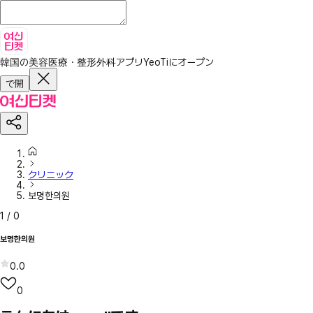
韓国の美容医療・整形外科アプリ
YeoTiにオープン
で開
クリニック
보명한의원
1
/
0
보명한의원
0.0
0