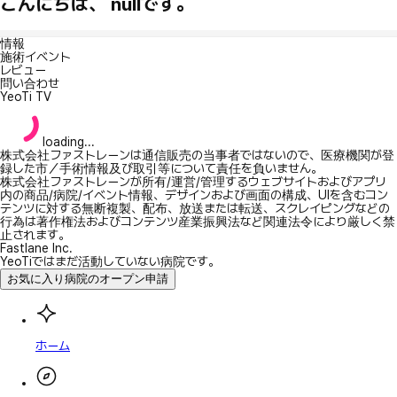
こんにちは、 nullです。
情報
施術イベント
レビュー
問い合わせ
YeoTi TV
loading...
株式会社ファストレーンは通信販売の当事者ではないので、医療機関が登
録した市／手術情報及び取引等について責任を負いません。
株式会社ファストレーンが所有/運営/管理するウェブサイトおよびアプリ
内の商品/病院/イベント情報、デザインおよび画面の構成、UIを含むコン
テンツに対する無断複製、配布、放送または転送、スクレイピングなどの
行為は著作権法およびコンテンツ産業振興法など関連法令により厳しく禁
止されます。
Fastlane Inc.
YeoTiではまだ活動していない病院です。
お気に入り病院のオープン申請
ホーム