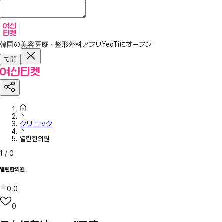
韓国の美容医療・整形外科アプリ
YeoTiにオープン
で開
クリニック
열린한의원
1
/
0
열린한의원
0.0
0