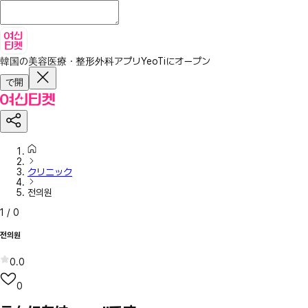
韓国の美容医療・整形外科アプリ
YeoTiにオープン
で開
クリニック
전의원
1
/
0
전의원
0.0
0