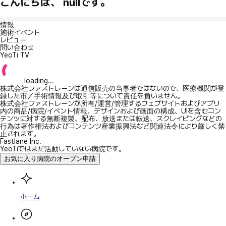
こんにちは、 nullです。
情報
施術イベント
レビュー
問い合わせ
YeoTi TV
loading...
株式会社ファストレーンは通信販売の当事者ではないので、医療機関が登
録した市／手術情報及び取引等について責任を負いません。
株式会社ファストレーンが所有/運営/管理するウェブサイトおよびアプリ
内の商品/病院/イベント情報、デザインおよび画面の構成、UIを含むコン
テンツに対する無断複製、配布、放送または転送、スクレイピングなどの
行為は著作権法およびコンテンツ産業振興法など関連法令により厳しく禁
止されます。
Fastlane Inc.
YeoTiではまだ活動していない病院です。
お気に入り病院のオープン申請
ホーム