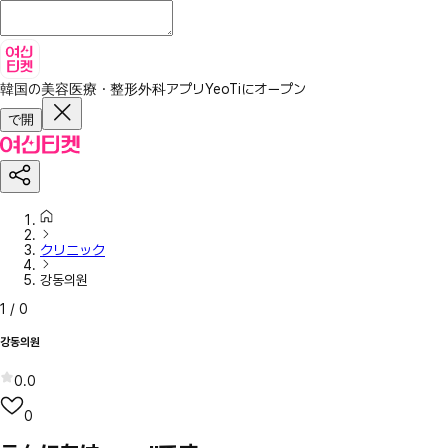
韓国の美容医療・整形外科アプリ
YeoTiにオープン
で開
クリニック
강동의원
1
/
0
강동의원
0.0
0