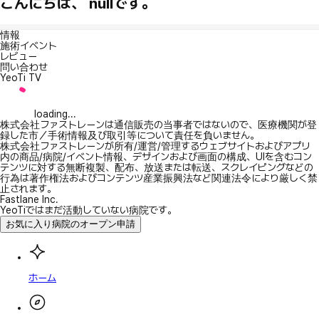
こんにちは、 nullです。
情報
施術イベント
レビュー
問い合わせ
YeoTi TV
loading...
株式会社ファストレーンは通信販売の当事者ではないので、医療機関が登
録した市／手術情報及び取引等について責任を負いません。
株式会社ファストレーンが所有/運営/管理するウェブサイトおよびアプリ
内の商品/病院/イベント情報、デザインおよび画面の構成、UIを含むコン
テンツに対する無断複製、配布、放送または転送、スクレイピングなどの
行為は著作権法およびコンテンツ産業振興法など関連法令により厳しく禁
止されます。
Fastlane Inc.
YeoTiではまだ活動していない病院です。
お気に入り病院のオープン申請
ホーム