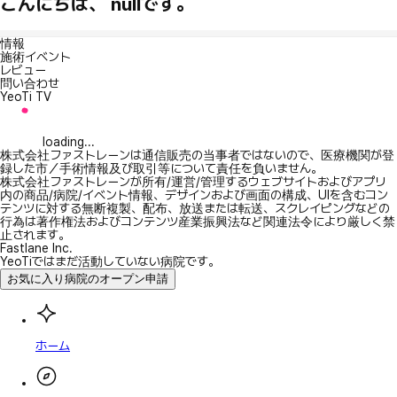
こんにちは、 nullです。
情報
施術イベント
レビュー
問い合わせ
YeoTi TV
loading...
株式会社ファストレーンは通信販売の当事者ではないので、医療機関が登
録した市／手術情報及び取引等について責任を負いません。
株式会社ファストレーンが所有/運営/管理するウェブサイトおよびアプリ
内の商品/病院/イベント情報、デザインおよび画面の構成、UIを含むコン
テンツに対する無断複製、配布、放送または転送、スクレイピングなどの
行為は著作権法およびコンテンツ産業振興法など関連法令により厳しく禁
止されます。
Fastlane Inc.
YeoTiではまだ活動していない病院です。
お気に入り病院のオープン申請
ホーム