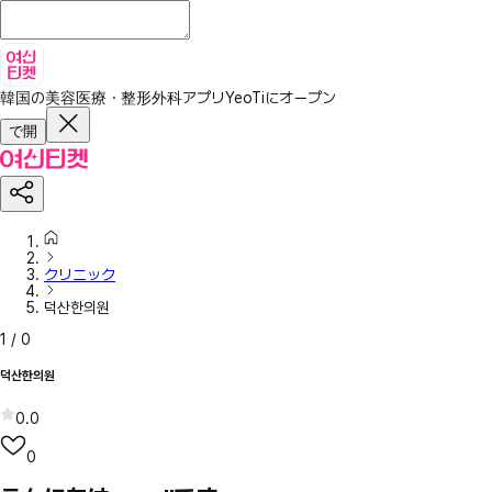
韓国の美容医療・整形外科アプリ
YeoTiにオープン
で開
クリニック
덕산한의원
1
/
0
덕산한의원
0.0
0