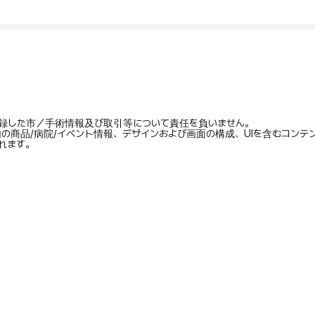
録した市／手術情報及び取引等について責任を負いません。
内の商品/病院/イベント情報、デザインおよび画面の構成、UIを含むコン
れます。