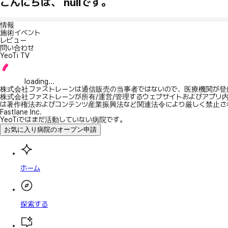
こんにちは、 nullです。
情報
施術イベント
レビュー
問い合わせ
YeoTi TV
loading...
株式会社ファストレーンは通信販売の当事者ではないので、医療機関が登
株式会社ファストレーンが所有/運営/管理するウェブサイトおよびアプリ
は著作権法およびコンテンツ産業振興法など関連法令により厳しく禁止さ
Fastlane Inc.
YeoTiではまだ活動していない病院です。
お気に入り病院のオープン申請
ホーム
探索する