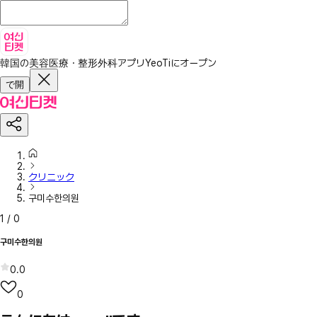
韓国の美容医療・整形外科アプリ
YeoTiにオープン
で開
クリニック
구미수한의원
1
/
0
구미수한의원
0.0
0