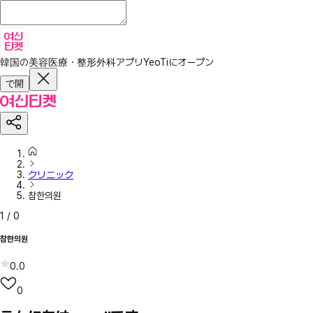
韓国の美容医療・整形外科アプリ
YeoTiにオープン
で開
クリニック
참한의원
1
/
0
참한의원
0.0
0