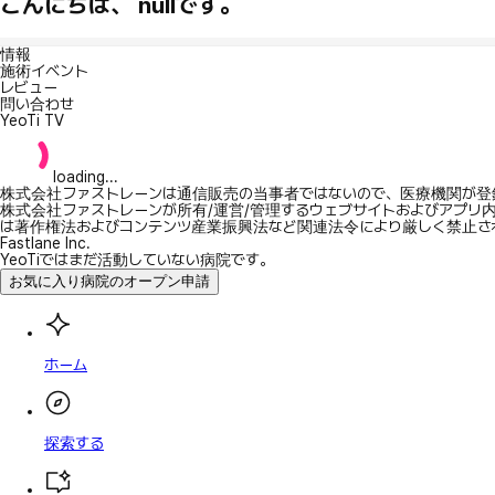
こんにちは、 nullです。
情報
施術イベント
レビュー
問い合わせ
YeoTi TV
loading...
株式会社ファストレーンは通信販売の当事者ではないので、医療機関が登
株式会社ファストレーンが所有/運営/管理するウェブサイトおよびアプリ
は著作権法およびコンテンツ産業振興法など関連法令により厳しく禁止さ
Fastlane Inc.
YeoTiではまだ活動していない病院です。
お気に入り病院のオープン申請
ホーム
探索する