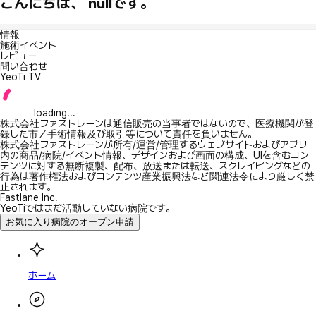
こんにちは、 nullです。
情報
施術イベント
レビュー
問い合わせ
YeoTi TV
loading...
株式会社ファストレーンは通信販売の当事者ではないので、医療機関が登
録した市／手術情報及び取引等について責任を負いません。
株式会社ファストレーンが所有/運営/管理するウェブサイトおよびアプリ
内の商品/病院/イベント情報、デザインおよび画面の構成、UIを含むコン
テンツに対する無断複製、配布、放送または転送、スクレイピングなどの
行為は著作権法およびコンテンツ産業振興法など関連法令により厳しく禁
止されます。
Fastlane Inc.
YeoTiではまだ活動していない病院です。
お気に入り病院のオープン申請
ホーム