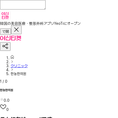
韓国の美容医療・整形外科アプリ
YeoTiにオープン
で開
クリニック
한농한의원
1
/
0
한농한의원
0.0
0