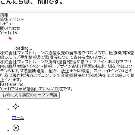
こんにちは、 nullです。
情報
施術イベント
レビュー
問い合わせ
YeoTi TV
loading...
株式会社ファストレーンは通信販売の当事者ではないので、医療機関が登
録した市／手術情報及び取引等について責任を負いません。
株式会社ファストレーンが所有/運営/管理するウェブサイトおよびアプリ
内の商品/病院/イベント情報、デザインおよび画面の構成、UIを含むコン
テンツに対する無断複製、配布、放送または転送、スクレイピングなどの
行為は著作権法およびコンテンツ産業振興法など関連法令により厳しく禁
止されます。
Fastlane Inc.
YeoTiではまだ活動していない病院です。
お気に入り病院のオープン申請
ホーム