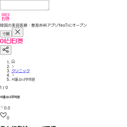
韓国の美容医療・整形外科アプリ
YeoTiにオープン
で開
クリニック
서울소나무의원
1
/
0
서울소나무의원
0.0
0