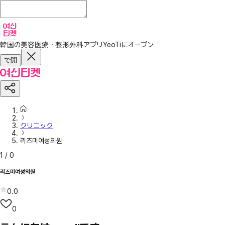
韓国の美容医療・整形外科アプリ
YeoTiにオープン
で開
クリニック
리즈미여성의원
1
/
0
리즈미여성의원
0.0
0