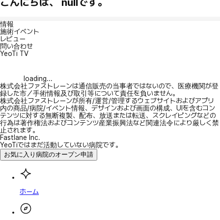
こんにちは、 nullです。
情報
施術イベント
レビュー
問い合わせ
YeoTi TV
loading...
株式会社ファストレーンは通信販売の当事者ではないので、医療機関が登
録した市／手術情報及び取引等について責任を負いません。
株式会社ファストレーンが所有/運営/管理するウェブサイトおよびアプリ
内の商品/病院/イベント情報、デザインおよび画面の構成、UIを含むコン
テンツに対する無断複製、配布、放送または転送、スクレイピングなどの
行為は著作権法およびコンテンツ産業振興法など関連法令により厳しく禁
止されます。
Fastlane Inc.
YeoTiではまだ活動していない病院です。
お気に入り病院のオープン申請
ホーム