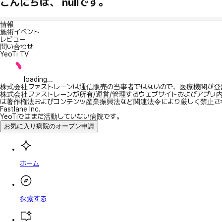
こんにちは、 nullです。
情報
施術イベント
レビュー
問い合わせ
YeoTi TV
loading...
株式会社ファストレーンは通信販売の当事者ではないので、医療機関が登
株式会社ファストレーンが所有/運営/管理するウェブサイトおよびアプリ
は著作権法およびコンテンツ産業振興法など関連法令により厳しく禁止さ
Fastlane Inc.
YeoTiではまだ活動していない病院です。
お気に入り病院のオープン申請
ホーム
探索する