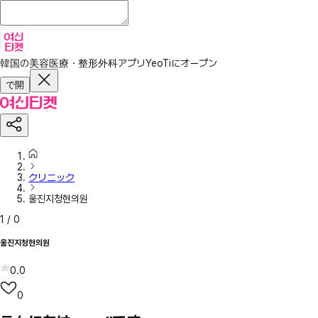
韓国の美容医療・整形外科アプリ
YeoTiにオープン
で開
クリニック
울진지청현의원
1
/
0
울진지청현의원
0.0
0