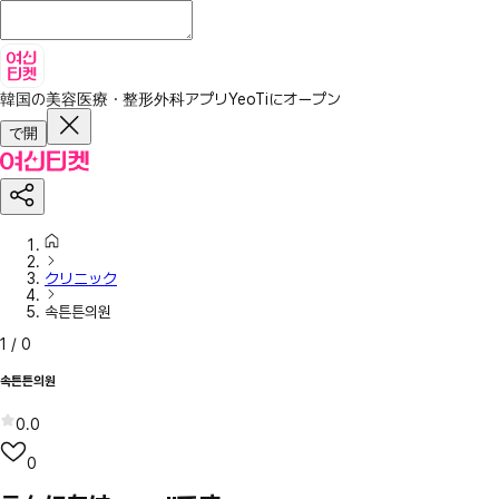
韓国の美容医療・整形外科アプリ
YeoTiにオープン
で開
クリニック
속튼튼의원
1
/
0
속튼튼의원
0.0
0