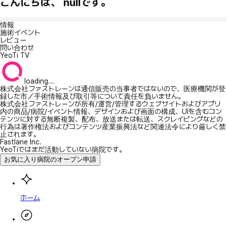
こんにちは、 nullです。
情報
施術イベント
レビュー
問い合わせ
YeoTi TV
loading...
株式会社ファストレーンは通信販売の当事者ではないので、医療機関が登
録した市／手術情報及び取引等について責任を負いません。
株式会社ファストレーンが所有/運営/管理するウェブサイトおよびアプリ
内の商品/病院/イベント情報、デザインおよび画面の構成、UIを含むコン
テンツに対する無断複製、配布、放送または転送、スクレイピングなどの
行為は著作権法およびコンテンツ産業振興法など関連法令により厳しく禁
止されます。
Fastlane Inc.
YeoTiではまだ活動していない病院です。
お気に入り病院のオープン申請
ホーム