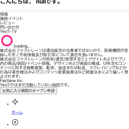
こんにちは、 nullです。
情報
施術イベント
レビュー
問い合わせ
YeoTi TV
loading...
株式会社ファストレーンは通信販売の当事者ではないので、医療機関が登
録した市／手術情報及び取引等について責任を負いません。
株式会社ファストレーンが所有/運営/管理するウェブサイトおよびアプリ
内の商品/病院/イベント情報、デザインおよび画面の構成、UIを含むコン
テンツに対する無断複製、配布、放送または転送、スクレイピングなどの
行為は著作権法およびコンテンツ産業振興法など関連法令により厳しく禁
止されます。
Fastlane Inc.
YeoTiではまだ活動していない病院です。
お気に入り病院のオープン申請
ホーム