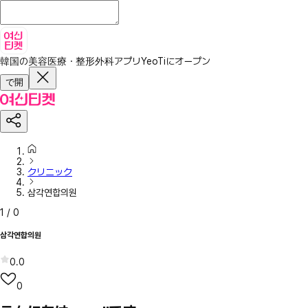
韓国の美容医療・整形外科アプリ
YeoTiにオープン
で開
クリニック
삼각연합의원
1
/
0
삼각연합의원
0.0
0