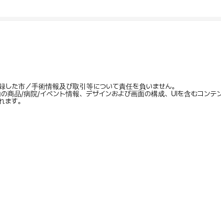
録した市／手術情報及び取引等について責任を負いません。
内の商品/病院/イベント情報、デザインおよび画面の構成、UIを含むコン
れます。