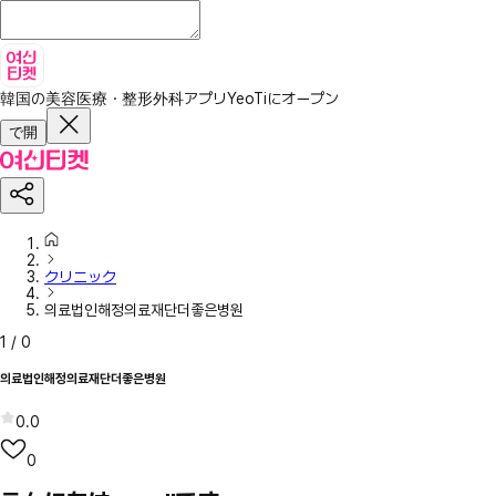
韓国の美容医療・整形外科アプリ
YeoTiにオープン
で開
クリニック
의료법인해정의료재단더좋은병원
1
/
0
의료법인해정의료재단더좋은병원
0.0
0