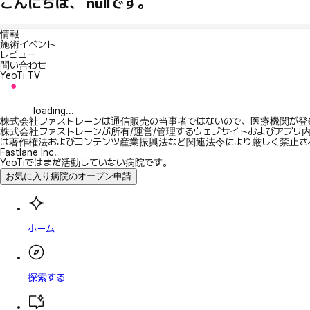
こんにちは、 nullです。
情報
施術イベント
レビュー
問い合わせ
YeoTi TV
loading...
株式会社ファストレーンは通信販売の当事者ではないので、医療機関が登
株式会社ファストレーンが所有/運営/管理するウェブサイトおよびアプリ
は著作権法およびコンテンツ産業振興法など関連法令により厳しく禁止さ
Fastlane Inc.
YeoTiではまだ活動していない病院です。
お気に入り病院のオープン申請
ホーム
探索する