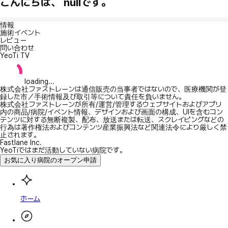
こんにちは、 nullです。
情報
施術イベント
レビュー
問い合わせ
YeoTi TV
loading...
株式会社ファストレーンは通信販売の当事者ではないので、医療機関が登
録した市／手術情報及び取引等について責任を負いません。
株式会社ファストレーンが所有/運営/管理するウェブサイトおよびアプリ
内の商品/病院/イベント情報、デザインおよび画面の構成、UIを含むコン
テンツに対する無断複製、配布、放送または転送、スクレイピングなどの
行為は著作権法およびコンテンツ産業振興法など関連法令により厳しく禁
止されます。
Fastlane Inc.
YeoTiではまだ活動していない病院です。
お気に入り病院のオープン申請
ホーム