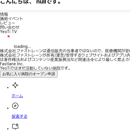
こんにちは、 nullです。
情報
施術イベント
レビュー
問い合わせ
YeoTi TV
loading...
株式会社ファストレーンは通信販売の当事者ではないので、医療機関が登
株式会社ファストレーンが所有/運営/管理するウェブサイトおよびアプリ
は著作権法およびコンテンツ産業振興法など関連法令により厳しく禁止さ
Fastlane Inc.
YeoTiではまだ活動していない病院です。
お気に入り病院のオープン申請
ホーム
探索する