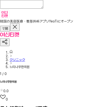
韓国の美容医療・整形外科アプリ
YeoTiにオープン
で開
クリニック
느티나무한의원
1
/
0
느티나무한의원
0.0
0