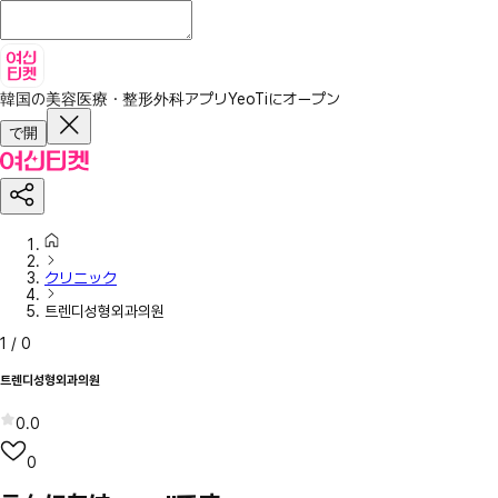
韓国の美容医療・整形外科アプリ
YeoTiにオープン
で開
クリニック
트렌디성형외과의원
1
/
0
트렌디성형외과의원
0.0
0