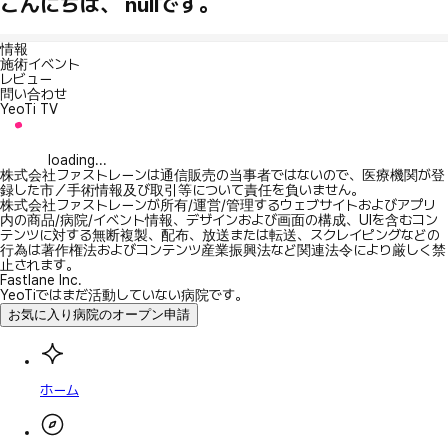
こんにちは、 nullです。
情報
施術イベント
レビュー
問い合わせ
YeoTi TV
loading...
株式会社ファストレーンは通信販売の当事者ではないので、医療機関が登
録した市／手術情報及び取引等について責任を負いません。
株式会社ファストレーンが所有/運営/管理するウェブサイトおよびアプリ
内の商品/病院/イベント情報、デザインおよび画面の構成、UIを含むコン
テンツに対する無断複製、配布、放送または転送、スクレイピングなどの
行為は著作権法およびコンテンツ産業振興法など関連法令により厳しく禁
止されます。
Fastlane Inc.
YeoTiではまだ活動していない病院です。
お気に入り病院のオープン申請
ホーム