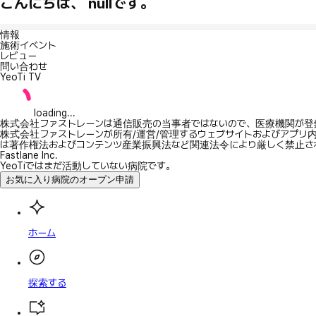
こんにちは、 nullです。
情報
施術イベント
レビュー
問い合わせ
YeoTi TV
loading...
株式会社ファストレーンは通信販売の当事者ではないので、医療機関が登
株式会社ファストレーンが所有/運営/管理するウェブサイトおよびアプリ
は著作権法およびコンテンツ産業振興法など関連法令により厳しく禁止さ
Fastlane Inc.
YeoTiではまだ活動していない病院です。
お気に入り病院のオープン申請
ホーム
探索する