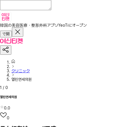
韓国の美容医療・整形外科アプリ
YeoTiにオープン
で開
クリニック
열린연세의원
1
/
0
열린연세의원
0.0
0