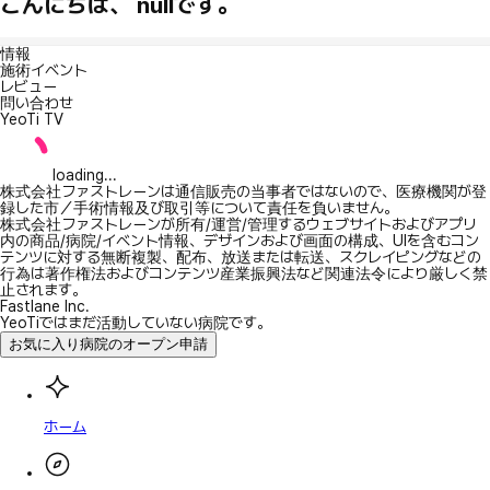
こんにちは、 nullです。
情報
施術イベント
レビュー
問い合わせ
YeoTi TV
loading...
株式会社ファストレーンは通信販売の当事者ではないので、医療機関が登
録した市／手術情報及び取引等について責任を負いません。
株式会社ファストレーンが所有/運営/管理するウェブサイトおよびアプリ
内の商品/病院/イベント情報、デザインおよび画面の構成、UIを含むコン
テンツに対する無断複製、配布、放送または転送、スクレイピングなどの
行為は著作権法およびコンテンツ産業振興法など関連法令により厳しく禁
止されます。
Fastlane Inc.
YeoTiではまだ活動していない病院です。
お気に入り病院のオープン申請
ホーム