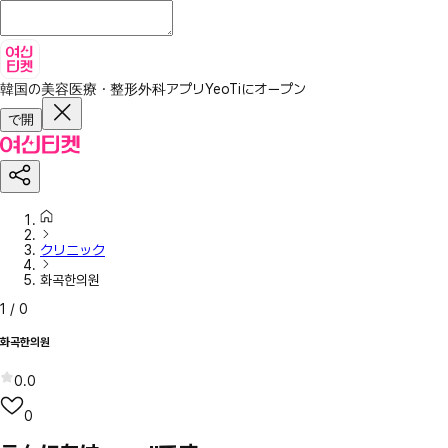
韓国の美容医療・整形外科アプリ
YeoTiにオープン
で開
クリニック
화곡한의원
1
/
0
화곡한의원
0.0
0