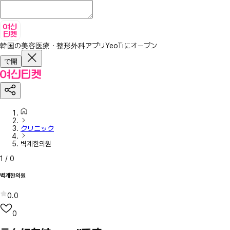
韓国の美容医療・整形外科アプリ
YeoTiにオープン
で開
クリニック
벽계한의원
1
/
0
벽계한의원
0.0
0