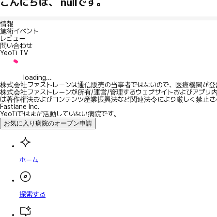
こんにちは、 nullです。
情報
施術イベント
レビュー
問い合わせ
YeoTi TV
loading...
株式会社ファストレーンは通信販売の当事者ではないので、医療機関が登
株式会社ファストレーンが所有/運営/管理するウェブサイトおよびアプリ
は著作権法およびコンテンツ産業振興法など関連法令により厳しく禁止さ
Fastlane Inc.
YeoTiではまだ活動していない病院です。
お気に入り病院のオープン申請
ホーム
探索する