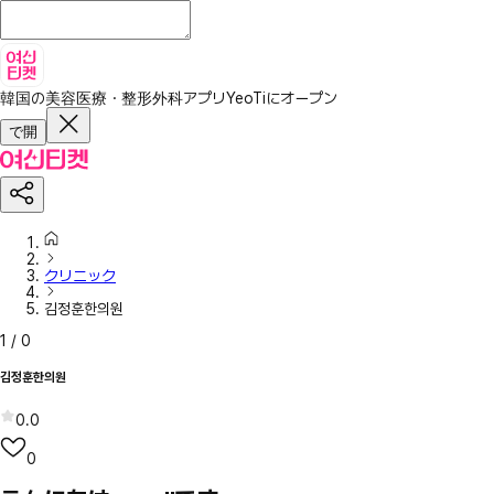
韓国の美容医療・整形外科アプリ
YeoTiにオープン
で開
クリニック
김정훈한의원
1
/
0
김정훈한의원
0.0
0