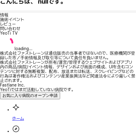
こんにちは、 nullです。
情報
施術イベント
レビュー
問い合わせ
YeoTi TV
loading...
株式会社ファストレーンは通信販売の当事者ではないので、医療機関が登
録した市／手術情報及び取引等について責任を負いません。
株式会社ファストレーンが所有/運営/管理するウェブサイトおよびアプリ
内の商品/病院/イベント情報、デザインおよび画面の構成、UIを含むコン
テンツに対する無断複製、配布、放送または転送、スクレイピングなどの
行為は著作権法およびコンテンツ産業振興法など関連法令により厳しく禁
止されます。
Fastlane Inc.
YeoTiではまだ活動していない病院です。
お気に入り病院のオープン申請
ホーム