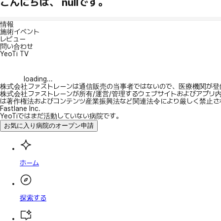
こんにちは、 nullです。
情報
施術イベント
レビュー
問い合わせ
YeoTi TV
loading...
株式会社ファストレーンは通信販売の当事者ではないので、医療機関が登
株式会社ファストレーンが所有/運営/管理するウェブサイトおよびアプリ
は著作権法およびコンテンツ産業振興法など関連法令により厳しく禁止さ
Fastlane Inc.
YeoTiではまだ活動していない病院です。
お気に入り病院のオープン申請
ホーム
探索する