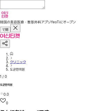
韓国の美容医療・整形外科アプリ
YeoTiにオープン
で開
クリニック
도균한의원
1
/
0
도균한의원
0.0
0