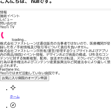
こんにちは、 nullです。
情報
施術イベント
レビュー
問い合わせ
YeoTi TV
loading...
株式会社ファストレーンは通信販売の当事者ではないので、医療機関が登
録した市／手術情報及び取引等について責任を負いません。
株式会社ファストレーンが所有/運営/管理するウェブサイトおよびアプリ
内の商品/病院/イベント情報、デザインおよび画面の構成、UIを含むコン
テンツに対する無断複製、配布、放送または転送、スクレイピングなどの
行為は著作権法およびコンテンツ産業振興法など関連法令により厳しく禁
止されます。
Fastlane Inc.
YeoTiではまだ活動していない病院です。
お気に入り病院のオープン申請
ホーム