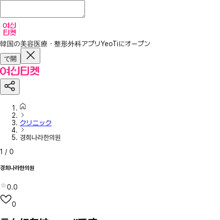
韓国の美容医療・整形外科アプリ
YeoTiにオープン
で開
クリニック
경희나라한의원
1
/
0
경희나라한의원
0.0
0