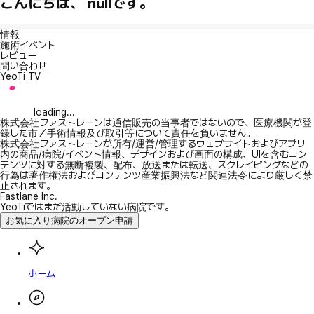
こんにちは、 nullです。
情報
施術イベント
レビュー
問い合わせ
YeoTi TV
loading...
株式会社ファストレーンは通信販売の当事者ではないので、医療機関が登
録した市／手術情報及び取引等について責任を負いません。
株式会社ファストレーンが所有/運営/管理するウェブサイトおよびアプリ
内の商品/病院/イベント情報、デザインおよび画面の構成、UIを含むコン
テンツに対する無断複製、配布、放送または転送、スクレイピングなどの
行為は著作権法およびコンテンツ産業振興法など関連法令により厳しく禁
止されます。
Fastlane Inc.
YeoTiではまだ活動していない病院です。
お気に入り病院のオープン申請
ホーム