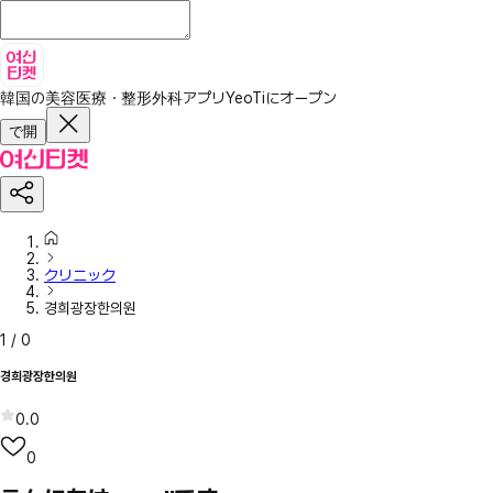
韓国の美容医療・整形外科アプリ
YeoTiにオープン
で開
クリニック
경희광장한의원
1
/
0
경희광장한의원
0.0
0