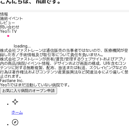
こんにちは、 nullです。
情報
施術イベント
レビュー
問い合わせ
YeoTi TV
loading...
株式会社ファストレーンは通信販売の当事者ではないので、医療機関が登
録した市／手術情報及び取引等について責任を負いません。
株式会社ファストレーンが所有/運営/管理するウェブサイトおよびアプリ
内の商品/病院/イベント情報、デザインおよび画面の構成、UIを含むコン
テンツに対する無断複製、配布、放送または転送、スクレイピングなどの
行為は著作権法およびコンテンツ産業振興法など関連法令により厳しく禁
止されます。
Fastlane Inc.
YeoTiではまだ活動していない病院です。
お気に入り病院のオープン申請
ホーム