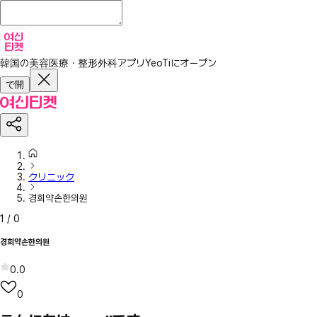
韓国の美容医療・整形外科アプリ
YeoTiにオープン
で開
クリニック
경희약손한의원
1
/
0
경희약손한의원
0.0
0